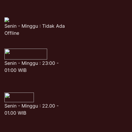
Senin - Minggu : Tidak Ada
Offline
Senin - Minggu : 23:00 -
01:00 WIB
Senin - Minggu : 22.00 -
01.00 WIB