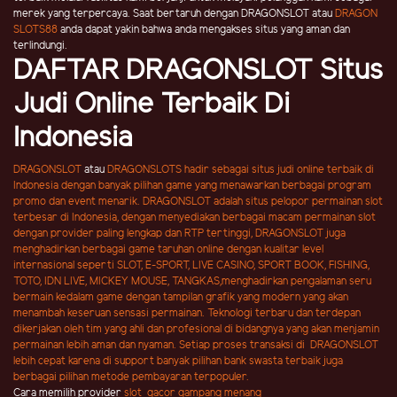
merek yang terpercaya. Saat bertaruh dengan DRAGONSLOT atau
DRAGON
SLOTS88
anda dapat yakin bahwa anda mengakses situs yang aman dan
terlindungi.
DAFTAR DRAGONSLOT Situs
Judi Online Terbaik Di
Indonesia
DRAGONSLOT
atau
DRAGONSLOTS
hadir sebagai situs judi online terbaik di
Indonesia dengan banyak pilihan game yang menawarkan berbagai program
promo dan event menarik. DRAGONSLOT adalah situs pelopor permainan slot
terbesar di Indonesia, dengan menyediakan berbagai macam permainan slot
dengan provider paling lengkap dan RTP tertinggi, DRAGONSLOT
juga
menghadirkan berbagai game
taruhan online
dengan kualitar level
internasional seperti SLOT, E-SPORT, LIVE CASINO, SPORT BOOK, FISHING,
TOTO, IDN LIVE, MICKEY MOUSE, TANGKAS,menghadirkan pengalaman seru
bermain kedalam game dengan tampilan grafik yang modern yang akan
menambah keseruan sensasi permainan. Teknologi terbaru dan terdepan
dikerjakan oleh tim yang ahli dan profesional di bidangnya yang akan menjamin
permainan lebih aman dan nyaman. Setiap proses transaksi di DRAGONSLOT
lebih cepat karena di support banyak pilihan bank swasta terbaik juga
berbagai pilihan metode pembayaran terpopuler.
Cara memilih provider
slot gacor gampang menang