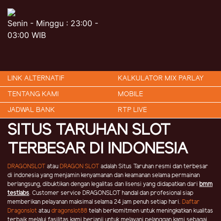
Senin - Minggu : 23:00 -
03:00 WIB
LINK ALTERNATIF
KALKULATOR MIX PARLAY
TENTANG KAMI
MOBILE
JADWAL BANK
RTP LIVE
SITUS TARUHAN SLOT
TERBESAR DI INDONESIA
DRAGONSLOT
atau
DRAGON SLOT
adalah Situs Taruhan resmi dan terbesar
di indonesia yang menjamin kenyamanan dan keamanan selama permainan
berlangsung, dibuktikan dengan legalitas dan lisensi yang didapatkan dari
bmm
testlabs
. Customer service DRAGONSLOT handal dan profesional siap
memberikan pelayanan maksimal selama 24 jam penuh setiap hari.
Daftar
Dragonslot
atau
dragonslot88
telah berkomitmen untuk meningkatkan kualitas
terbaik melalui fasilitas kami berjanji untuk melayani pelanggan kami sebagai