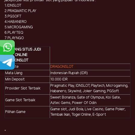
jackpot,berikut provider slot yang populer di indonesia :
1.IDNSLOT
2.PRAGMATIC PLAY
3.PGSOFT
4.HABANERO
5.MICROGAMING
6.PLAYTEQ
7.PLAYNGO
8.CQ9
TENTANG SITUS JUDI
SLOT ONLINE
DRAGONSLOT
Website
DRAGONSLOT
Mata Uang
Indonesian Rupiah (IDR)
Min Deposit
10.000 IDR
Pragmatic Play, IDNSLOT, Playtech, Microgaming,
Provider Slot Terbaik
Habanero, Skywind, Joker Gaming, PGSoft
Sweet Bonanza, Gate of Olympus, Koi Gate,
Game Slot Terbaik
Aztec Gems, Power Of Odin
Game slot, Judi Bola, Live Casino, Game Poker,
Pilihan Game
Tembak Ikan, Togel Online, E-Sport
"