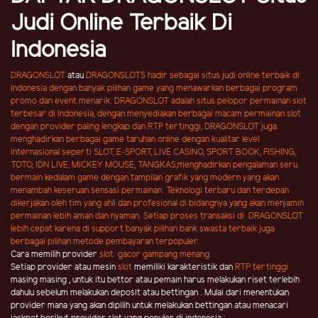
Judi Online Terbaik Di
Indonesia
DRAGONSLOT
atau
DRAGONSLOTS
hadir sebagai situs judi online terbaik di
Indonesia dengan banyak pilihan game yang menawarkan berbagai program
promo dan event menarik. DRAGONSLOT adalah situs pelopor permainan slot
terbesar di Indonesia, dengan menyediakan berbagai macam permainan slot
dengan provider paling lengkap dan RTP tertinggi, DRAGONSLOT
juga
menghadirkan berbagai game
taruhan online
dengan kualitar level
internasional seperti SLOT, E-SPORT, LIVE CASINO, SPORT BOOK, FISHING,
TOTO, IDN LIVE, MICKEY MOUSE, TANGKAS,menghadirkan pengalaman seru
bermain kedalam game dengan tampilan grafik yang modern yang akan
menambah keseruan sensasi permainan. Teknologi terbaru dan terdepan
dikerjakan oleh tim yang ahli dan profesional di bidangnya yang akan menjamin
permainan lebih aman dan nyaman. Setiap proses transaksi di DRAGONSLOT
lebih cepat karena di support banyak pilihan bank swasta terbaik juga
berbagai pilihan metode pembayaran terpopuler.
Cara memilih provider
slot gacor gampang menang
Setiap provider atau mesin
slot
memiliki karakteristik dan
RTP tertinggi
masing masing , untuk itu bettor atau pemain harus melakukan riset terlebih
dahulu sebelum melakukan deposit atau bettingan . Mulai dari menentukan
provider mana yang akan dipilih untuk melakukan bettingan atau menacari