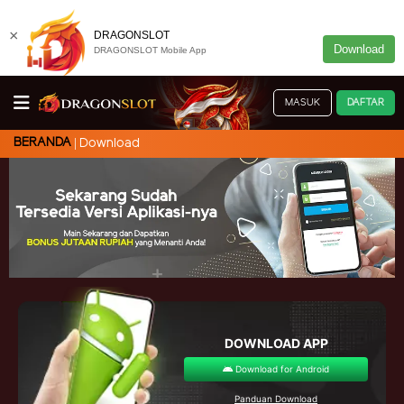
×
DRAGONSLOT
Download
DRAGONSLOT Mobile App
MASUK
DAFTAR
BERANDA
Download
DOWNLOAD APP
Download for Android
Panduan Download