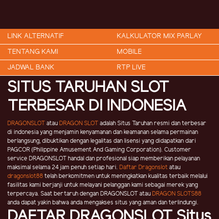
LINK ALTERNATIF
KALKULATOR MIX PARLAY
TENTANG KAMI
MOBILE
JADWAL BANK
RTP LIVE
SITUS TARUHAN SLOT
TERBESAR DI INDONESIA
DRAGONSLOT
atau
DRAGON SLOT
adalah Situs Taruhan resmi dan terbesar
di indonesia yang menjamin kenyamanan dan keamanan selama permainan
berlangsung, dibuktikan dengan legalitas dan lisensi yang didapatkan dari
PAGCOR (Philippine Amusement And Gaming Corporation). Customer
service DRAGONSLOT handal dan profesional siap memberikan pelayanan
maksimal selama 24 jam penuh setiap hari.
Daftar Dragonslot
atau
dragonslot88
telah berkomitmen untuk meningkatkan kualitas terbaik melalui
fasilitas kami berjanji untuk melayani pelanggan kami sebagai merek yang
terpercaya. Saat bertaruh dengan DRAGONSLOT atau
DRAGON SLOTS88
anda dapat yakin bahwa anda mengakses situs yang aman dan terlindungi.
DAFTAR DRAGONSLOT Situs