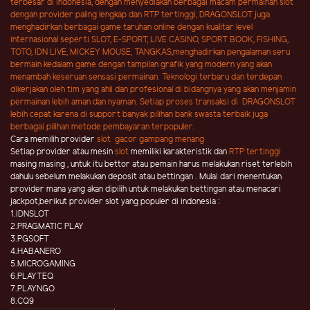
terbesar di Indonesia, dengan menyediakan berbagai macam permainan slot
dengan provider paling lengkap dan RTP tertinggi, DRAGONSLOT
juga
menghadirkan berbagai game
taruhan online
dengan kualitar level
internasional seperti SLOT, E-SPORT, LIVE CASINO, SPORT BOOK, FISHING,
TOTO, IDN LIVE, MICKEY MOUSE, TANGKAS,menghadirkan pengalaman seru
bermain kedalam game dengan tampilan grafik yang modern yang akan
menambah keseruan sensasi permainan. Teknologi terbaru dan terdepan
dikerjakan oleh tim yang ahli dan profesional di bidangnya yang akan menjamin
permainan lebih aman dan nyaman. Setiap proses transaksi di DRAGONSLOT
lebih cepat karena di support banyak pilihan bank swasta terbaik juga
berbagai pilihan metode pembayaran terpopuler.
Cara memilih provider
slot gacor gampang menang
Setiap provider atau mesin
slot
memiliki karakteristik dan
RTP tertinggi
masing masing , untuk itu bettor atau pemain harus melakukan riset terlebih
dahulu sebelum melakukan deposit atau bettingan . Mulai dari menentukan
provider mana yang akan dipilih untuk melakukan bettingan atau menacari
jackpot,berikut provider slot yang populer di indonesia :
1.IDNSLOT
2.PRAGMATIC PLAY
3.PGSOFT
4.HABANERO
5.MICROGAMING
6.PLAYTEQ
7.PLAYNGO
8.CQ9